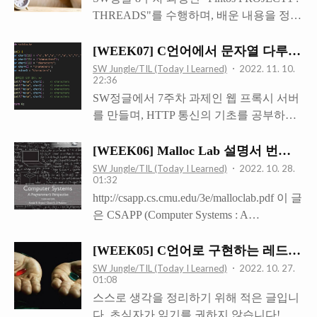
있을 테니 나의 방식만이 옳다고 할 수는
메모리에서 프로그램들을 돌린다고 가정
THREADS"를 수행하며, 배운 내용을 정리
없다. 하지만 아예 감조차 잡지 못하는 분
해보자. 돌려야 하는 프로그램이 하나라면,
하려 한다. Project 1 : Threads에서 구현하는
들을 위해 조금이라도 도움이 되길 바라면
굳이 가상메모리가 필요하지 않을 수 있다.
기능은 다음과 같다. - Alarm Clock - Priority
[WEEK07] C언어에서 문자열 다루기. 근
서, 이번 Pintos Project 2 - User Programs를
어차피 혼자서 메모리 공간을 다 써도 되기
Scheduling 이 글에서는 Alarm Clock만 다룰
SW Jungle/TIL (Today I Learned)
2022. 11. 10.
구현할 때 내가 썼던 방식을 공유하려고 한
때문에, 프로그램이 주어진 공간을 자유롭
22:36
예정이다. Alarm Clock /* 처음에 제공된
다. 구현한 여러 System Call 중, wait() 기능
게 활용하..
SW정글에서 7주차 과제인 웹 프록시 서버
timer_sleep() 함수 */ /* Suspends execution
을 구현할 때의 경험을 바탕으로 설명하겠
를 만들며, HTTP 통신의 기초를 공부하게
for approximately TICKS timer ticks. */ void
다. 아래 이미지들은 SW정글에서 발표할
되었다. 여기서는 HTTP 통신에 대해서는
timer_sleep (int64_t ticks) { int64_t start =
때 썼던 장표들이다. wait 함수가 올바르게
다루지 않고, 전달된 값을 분석하는 과정인
[WEEK06] Malloc Lab 설명서 번역 (CS
timer_ticks (); ASSERT (intr_get_level () ==
작동하기 위해서는 위와 같은 조건들을 만
문자열 파싱(parsing)을 다뤄보려 한다. 1. C
INTR_ON); while (timer_elapse..
SW Jungle/TIL (Today I Learned)
2022. 10. 28.
족해야..
01:32
언어에서의 문자와 문자열 가. 문자열의 선
http://csapp.cs.cmu.edu/3e/malloclab.pdf 이 글
언 기본적으로 C에서는 문자를 아스키 코
은 CSAPP (Computer Systems : A
드값으로 다룬다. 아스키 코드가 127까지
Programmer's Perspective) 교재의 참고자료
있으므로, 문자 하나는 char 자료형 (1 Byte)
중 하나인 Malloc Lab 설명서를 번역한 글
[WEEK05] C언어로 구현하는 레드-블랙 트리 
크기에 담을 수 있다. 그래서 일반적으로
입니다. 오역이 있을 수 있으며, 특정 부분
문자열은 char 배열로 선언한다. 문자열의
SW Jungle/TIL (Today I Learned)
2022. 10. 27.
01:08
은 이해를 쉽게 하기 위해 의역하였음을 밝
맨 마지막에는 널 문자가 들어가기 때문에,
스스로 생각을 정리하기 위해 적은 글입니
힙니다. 번역이 잘못된 부분은 댓글로 지적
문자열 배열의 크기는 문자열의 길이 + 1
다. 초심자가 읽기를 권하지 않습니다! 정
해주시면 감사하겠습니다. 수정1.