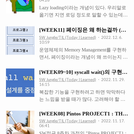
04:28
수 있다. MS-DOS 시절부터 쓰여 왔는데,
Lazy loading이라는 개념이 있다. 우리말로
Windows에 들어서면서 FAT형식의 파일시
옮기면 지연 로딩 정도로 말할 수 있는데,
스템 자체를 가리키는 용어가 되었다. FAT
이 Lazy loading은 어떤 개념이며 왜 사용하
area와 FAT filesystem의 혼동을 주의하여야
는 것일까? Lazy loading은 운영체제가 메
[WEEK11] 페이징은 왜 하는걸까 (Pintos
한다. PROJECT3까지 PINTOS에서 사용하
모리를 할당하는 기법이라고 할 수 있다.
SW Jungle/TIL (Today I Learned)
2022. 12. 6.
던 파일 시스템은 Free-map 방식이었다. 이
10:59
찾아보니 web이나 java (JPA) 쪽에서도 사
는 한 덩어리를 연속된 디스크 공간에 한번
운영체제의 Memory Management를 구현하
용하는 용어라고 한다. 하지만 이 글에서는
에 할당하는 방식이다. 이렇게 하면 외부
면서, 페이징이라는 개념이 왜 쓰이는지 궁
운영체제 측면에 한해 다루겠다. 앞선 글에
단편화가 심해진다. 위의 그림처럼, 주황색
금해졌다. 이번 글에서는 페이징이란 무엇
서, 가상메모리와 관련된 페이징 개념을 다
블럭 두 개를 저장할 빈 공간이 남아 있음
이고, 운영체제가 페이징을 왜 하는지에 대
[WEEK09~10] syscall wait()의 구현
뤘다. 페이징을 활용해서 연속적이지 않은
에도 불구하고 할당할 수 ..
해 알아볼 예정이다. 페이징은 메모리를 관
공간에 파일을 로드함으로써 공간을 효율
SW Jungle/TIL (Today I Learned)
2022. 11. 29.
16:15
리하는 방법이다. 페이징의 기본 아이디어
적으로 사용할 수 있었다. 여기에 더해
복잡한 기능을 구현하려고 하면 막막하다
는, 물리 메모리 공간과 가상 메모리 공간
Lazy loading을 활용하면 추가적인 공간적
는 느낌을 받을 때가 많다. 고려해야 할 요
을 일정 크기로 나누어 매핑시켜 운영체제
이점과 더불어 시간적인 이점도 가져올 수
소들이 너무 많아서, 머릿속에서 마구 섞이
가 관리의 주체가 됨으로써, 물리 메모리
있다. Lazy 라는 말만 들으면 뭔가 더 지연
[WEEK08] Pintos PROJECT1 : THRE
기 때문이다. 무엇을 먼저 고려해야 구현이
공간이 연속적으로 할당되지 않아도 되게
될 것 같은데, 어떻게 시간적으로도 이점이
쉬울까? 구현을 하는데는 다양한 방법이
SW Jungle/TIL (Today I Learned)
2022. 11. 17.
끔 만드는 것이다. 질문 1. 왜 가상 메모리
..
06:41
있을 것이고, 각자 자기에게 맞는 방법이
공간이라는 것이 필요한 걸까? 만약 물리
SW정글 8주차 과정인 "Pintos PROJECT1 :