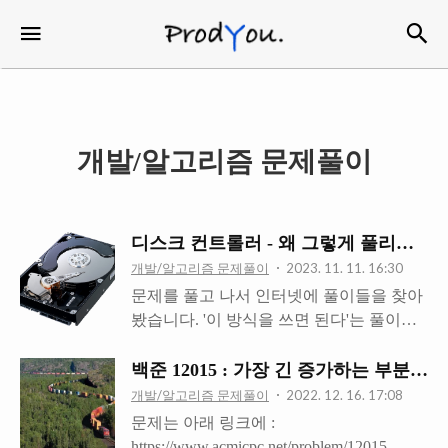
검
메뉴
ProdYou
개발/알고리즘 문제풀이
디스크 컨트롤러 - 왜 그렇게 풀리는가?
개발/알고리즘 문제풀이
2023. 11. 11. 16:30
문제를 풀고 나서 인터넷에 풀이들을 찾아
봤습니다. '이 방식을 쓰면 된다'는 풀이들
은 많았으나, 왜 그렇게 풀면 풀리는지에
대해 이유를 설명한 글을 찾아보기가 어려
백준 12015 : 가장 긴 증가하는 부분 수열
워서 이렇게 글을 포스팅하게 되었습니다.
개발/알고리즘 문제풀이
2022. 12. 16. 17:08
본문에는 풀이법과 정답 코드가 포함되어
문제는 아래 링크에 :
있으니, 열람을 원치 않는 분들께서는 주의
https://www.acmicpc.net/problem/12015