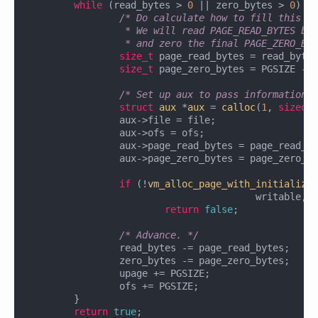
while
 (read_bytes > 
0
 || zero_bytes > 
0
) {

/* Do calculate how to fill this pa
		 * We will read PAGE_READ_BYTES bytes from FILE

		 * and zero the final PAGE_ZERO_BY
size_t
 page_read_bytes = read_bytes
size_t
 page_zero_bytes = PGSIZE - p
/* Set up aux to pass information t
struct
aux
 *
aux
 =
calloc
(
1
, 
sizeof
(
		aux->file = file;

		aux->ofs = ofs;

		aux->page_read_bytes = page_read_bytes;

		aux->page_zero_bytes = page_zero_bytes;

if
 (!
vm_alloc_page_with_initializer
					writable, lazy_load_segment, aux))

return
false
;

/* Advance. */
		read_bytes -= page_read_bytes;

		zero_bytes -= page_zero_bytes;

		upage += PGSIZE;

		ofs += PGSIZE;

	}

return
true
;
