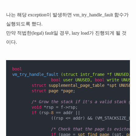
나는 해당 exception이 발생하면 vm_try_handle_fault 함수가
실행되도록 했다.
만약 적법한(legal) fault일 경우, lazy load가 진행되게 될 것
이다.
bool
vm_try_handle_fault
(struct intr_frame *f UNUSED, 
v
bool
 user UNUSED, 
bool
 write UNUSED
struct
supplemental_page_table
 *
spt
UNUSED
 
struct
page
 *
page
;
/* Grow the stack if it's a valid stack gro
void
 *rsp = f->rsp;

if
 (rsp
-8
 == addr ||

		((rsp <= addr) && (VM_STACKSIZE_LIMIT <= addr) && (addr < USER_STACK))) {

/* Check that the page is evicted s
if
 (page = 
spt_find_page
 (spt, 
pg_r