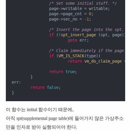
/* Set some initial stuff. */
		page->writable = writable;

		page->page_cnt = 
0
;

		page->sec_no = 
-1
;

/* Insert the page into the spt. */
if
 (!
spt_insert_page
 (spt, page))

goto
 err;

/* Claim immediately if the page is
if
 (
VM_IS_STACK
(type))

return
vm_do_claim_page
 (pa
return
true
;

	}

err:

return
false
;

}
이 함수는 initial 함수이기 때문에,
아직 spt(supplemental page table)에 들어가지 않은 가상주소
만을 인자로 받아 실행되어야 한다.