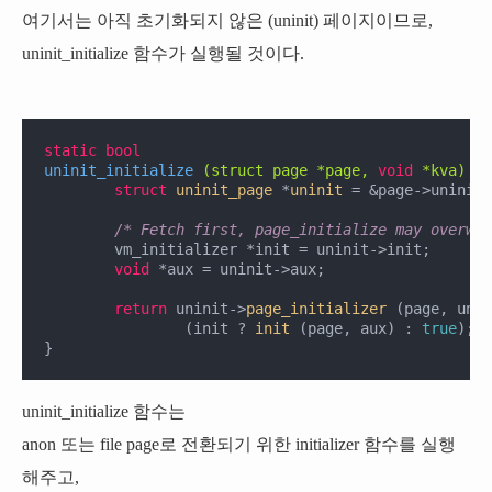
여기서는 아직 초기화되지 않은 (uninit) 페이지이므로,
uninit_initialize 함수가 실행될 것이다.
static
bool
uninit_initialize
(struct page *page, 
void
 *kva)
{

struct
uninit_page
 *
uninit
 =
 &page->uninit;

/* Fetch first, page_initialize may overwri
	vm_initializer *init = uninit->init;

void
 *aux = uninit->aux;

return
 uninit->
page_initializer
 (page, unin
		(init ? 
init
 (page, aux) : 
true
);

}
uninit_initialize 함수는
anon 또는 file page로 전환되기 위한 initializer 함수를 실행
해주고,