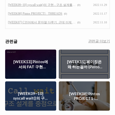
[WEEK09~10] syscall wait()의 구현 - 구조 설계를 중점으로 (Pintos PROJECT2 : USER PROGRAMS)
2022.11.29
(0)
[WEEK08] Pintos PROJECT1 : THREADS
2022.11.17
(0)
[WEEK07] C언어에서 문자열 다루기. 근데 이제 포인터와 파싱(parsing)을 곁들인
2022.11.10
(0)
관련글
관련글 더보기
[WEEK13] Pintos에
[WEEK11] 페이징은
서의 FAT 구현
왜 하는걸까 (Pintos
(Pintos PROJECT4 :
PROJECT3 :
FILE SYSTEM)
VIRTUAL MEMORY)
[WEEK09~10]
[WEEK08] Pintos
syscall wait()의 구현
PROJECT1 :
THREADS
- 구조 설계를 중점으
로 (Pintos
PROJECT2 : USER