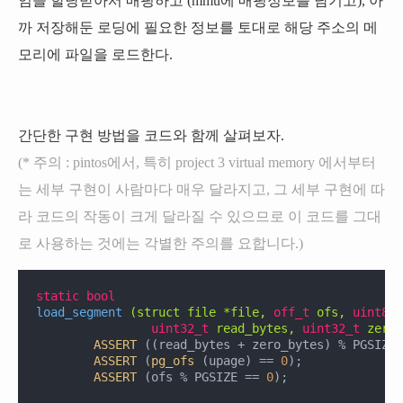
임을 할당받아서 매핑하고 (mmu에 매핑정보를 남기고), 아
까 저장해둔 로딩에 필요한 정보를 토대로 해당 주소의 메
모리에 파일을 로드한다.
간단한 구현 방법을 코드와 함께 살펴보자.
(* 주의 : pintos에서, 특히 project 3 virtual memory 에서부터
는 세부 구현이 사람마다 매우 달라지고, 그 세부 구현에 따
라 코드의 작동이 크게 달라질 수 있으므로 이 코드를 그대
로 사용하는 것에는 각별한 주의를 요합니다.)
static
bool
load_segment
(struct file *file, 
off_t
 ofs, 
uint8_t
uint32_t
 read_bytes, 
uint32_t
 zero_
ASSERT
 ((read_bytes + zero_bytes) % PGSIZE 
ASSERT
 (
pg_ofs
 (upage) == 
0
);

ASSERT
 (ofs % PGSIZE == 
0
);
