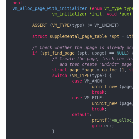
bool
vm_alloc_page_with_initializer
(
enum
 vm_type type, 
		vm_initializer *init, 
void
 *aux)
{

ASSERT
 (
VM_TYPE
(type) != VM_UNINIT)

struct
supplemental_page_table
 *
spt
 =
 &
thre
/* Check whether the upage is already occup
if
 (
spt_find_page
 (spt, upage) == 
NULL
) {

/* Create the page, fetch the initi
		   and then create "uninit" page s
struct
page
 *
page
 =
calloc
 (
1
, 
size
switch
 (
VM_TYPE
(type)) {

case
 VM_ANON:

uninit_new
 (page, u
break
;

case
 VM_FILE:

uninit_new
 (page, u
break
;

default
:

printf
(
"vm_alloc_pa
goto
 err;

		}
