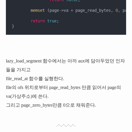
memset
 (page->va + page_read_bytes, 
0
, page
return
true
;

}
lazy_load_segment 함수에서는 아까 aux에 담아두었던 인자
들을 가지고
file_read_at 함수를 실행한다.
file의 ofs 위치로부터 page_read_bytes 만큼 읽어서
page의
va(가상주소)에
쓴다.
그리고 page_zero_bytes만큼 0으로 채워준다.