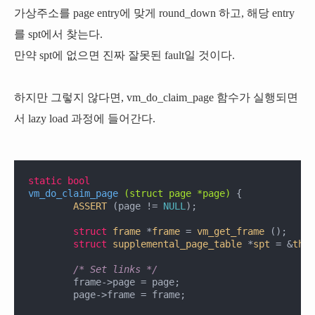
가상주소를 page entry에 맞게 round_down 하고, 해당 entry
를 spt에서 찾는다.
만약 spt에 없으면 진짜 잘못된 fault일 것이다.
하지만 그렇지 않다면, vm_do_claim_page 함수가 실행되면
서 lazy load 과정에 들어간다.
static
bool
vm_do_claim_page
(struct page *page)
{

ASSERT
 (page != 
NULL
);

struct
frame
 *
frame
 =
vm_get_frame
 ();

struct
supplemental_page_table
 *
spt
 =
 &
thre
/* Set links */
	frame->page = page;

	page->frame = frame;
