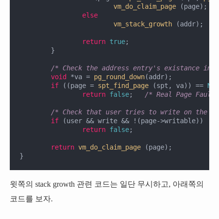
vm_do_claim_page
 (page);

else
vm_stack_growth
 (addr);

return
true
;

	}

/* Check the address entry's existance in t
void
 *va = 
pg_round_down
(addr);

if
 ((page = 
spt_find_page
 (spt, va)) == 
NUL
return
false
;	
/* Real Page Fault 
/* Check that user tries to write on the un
if
 (user && write && !(page->writable))

return
false
;

return
vm_do_claim_page
 (page);

}
윗쪽의 stack growth 관련 코드는 일단 무시하고, 아래쪽의
코드를 보자.