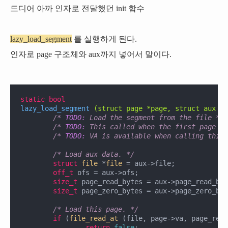
드디어 아까 인자로 전달했던 init 함수
lazy_load_segment
를 실행하게 된다.
인자로 page 구조체와 aux까지 넣어서 말이다.
static
bool
lazy_load_segment
(struct page *page, struct aux *a
/* 
TODO:
 Load the segment from the file */
/* 
TODO:
 This called when the first page fa
/* 
TODO:
 VA is available when calling this 
/* Load aux data. */
struct
file
 *
file
 =
 aux->file;

off_t
 ofs = aux->ofs;

size_t
 page_read_bytes = aux->page_read_byt
size_t
 page_zero_bytes = aux->page_zero_byt
/* Load this page. */
if
 (
file_read_at
 (file, page->va, page_read
return
false
;
