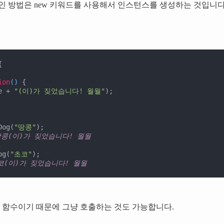
인 방법은 new 키워드를 사용해서 인스턴스를 생성하는 것입니다


ion
(
) 
{

e + 
"(이)가 짖었습니다! 월월"
);

Dog(
"땅콩"
);

땅콩(이)가 짖었습니다! 월월
og(
"초코"
);

초코(이)가 짖었습니다! 월월
, 함수이기 때문에 그냥 호출하는 것도 가능합니다.