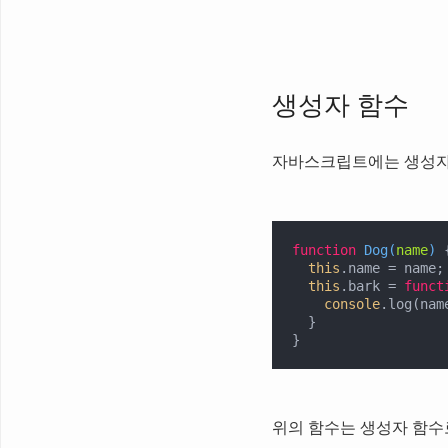
생성자 함수
자바스크립트에는 생성자
function
Dog
(
name
) 
{
this
.name = name;

this
.bark = 
funct
console
.log(nam
  }

}
위의 함수는 생성자 함수