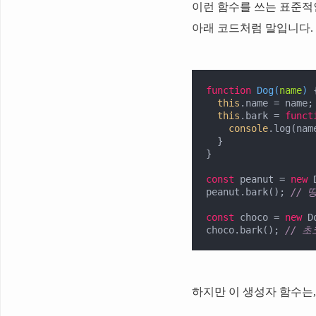
이런 함수를 쓰는 표준적
아래 코드처럼 말입니다.
function
Dog
(
name
) 
{
this
.name = name;

this
.bark = 
funct
console
.log(nam
  }

}

const
 peanut = 
new
 
peanut.bark(); 
// 
const
 choco = 
new
 D
choco.bark(); 
// 
하지만 이 생성자 함수는