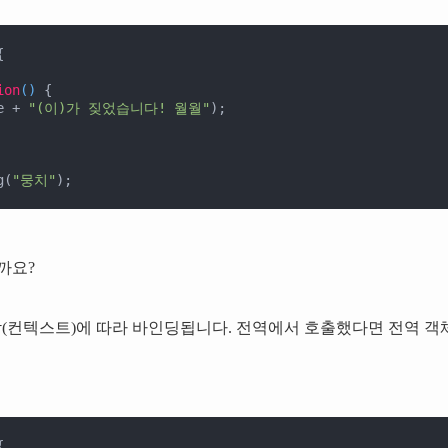


ion
(
) 
{

e + 
"(이)가 짖었습니다! 월월"
);

g(
"뭉치"
);
까요?
맥락(컨텍스트)에 따라 바인딩됩니다. 전역에서 호출했다면 전역 

