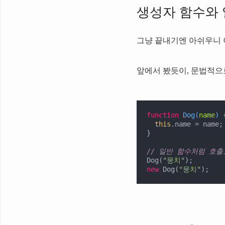
생성자 함수와 
그냥 끝내기엔 아쉬우니 
앞에서 봤듯이,
문법적으로
function
Dog
(
name
) 
{
this
.name = name;

}

// 일반 함수처럼 호출
Dog(
"뭉치"
new
 Dog(
"뭉치"
);