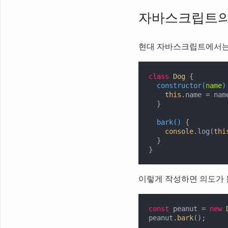
자바스크립트의
현대 자바스크립트에서는
class
Dog
{

constructor
(
name
)
this
.name = name
  }

bark
(
)
 {

console
.log(
thi
  }

}
이렇게 작성하면 의도가
const
 peanut = 
new
peanut.
bark
();