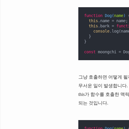
function
Dog
(
name
) 
{
this
.name = name;

this
.bark = 
funct
console
.log(nam
  }

}

const
 moongchi = Do
그냥 호출하면 어떻게 될
무서운 일이 발생합니다.
this가 함수를 호출한 
되는 것입니다.
function
Dog
(
name
) 
{