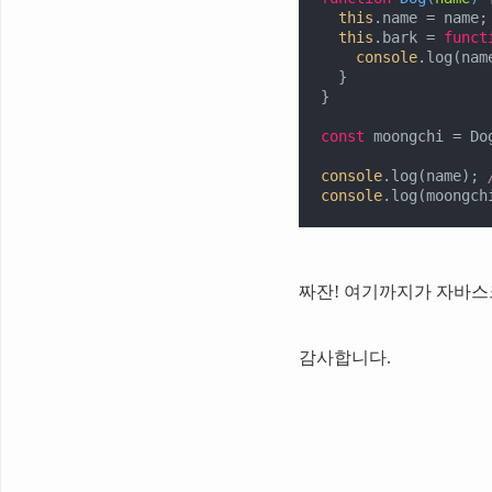
this
.name = name;

this
.bark = 
funct
console
.log(nam
  }

}

const
 moongchi = Do
console
.log(name); 
console
.log(moongch
짜잔! 여기까지가 자바스
감사합니다.