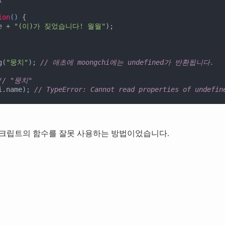
ion
(
) 
{

e + 
"(이)가 짖었습니다! 월월"
);

g(
"뭉치"
); 
// 애초에 moongchi에는 undefined가 반환됩니다.
// "뭉치"
i.name); 
// TypeError: Cannot read properties of undefin
크립트의 함수를 잘못 사용하는 방법이었습니다.