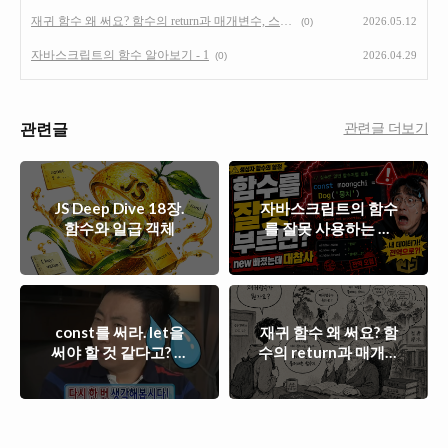
재귀 함수 왜 써요? 함수의 return과 매개변수, 스코프 200% 활용하기
2026.05.12
(0)
자바스크립트의 함수 알아보기 - 1
2026.04.29
(0)
관련글
관련글 더보기
JS Deep Dive 18장.
자바스크립트의 함수
함수와 일급 객체
를 잘못 사용하는 방
법
const를 써라. let을
재귀 함수 왜 써요? 함
써야 할 것 같다고? 그
수의 return과 매개변
럼 다시 한 번 생각해
수, 스코프 200% 활용
보고 const를 써라.
하기