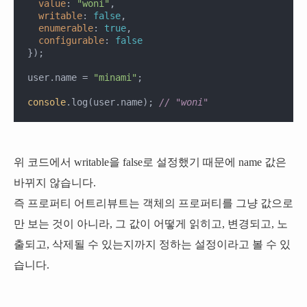
value
: 
"woni"
,

writable
: 
false
,

enumerable
: 
true
,

configurable
: 
false
});

user.name = 
"minami"
;

console
.log(user.name); 
// "woni"
위 코드에서
writable
을
false
로 설정했기 때문에
name
값은
바뀌지 않습니다.
즉 프로퍼티 어트리뷰트는 객체의 프로퍼티를 그냥 값으로
만 보는 것이 아니라, 그 값이 어떻게 읽히고, 변경되고, 노
출되고, 삭제될 수 있는지까지 정하는 설정이라고 볼 수 있
습니다.