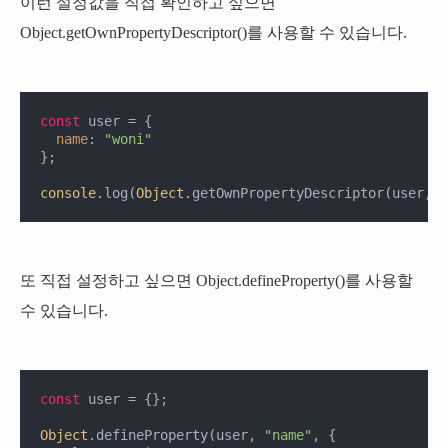
이런 설정값을 직접 확인하고 싶으면
Object.getOwnPropertyDescriptor()
를 사용할 수 있습니다.
const
 user = {

name
: 
"woni"
};

console
.log(
Object
.getOwnPropertyDescriptor(user, 
"
또 직접 설정하고 싶으면
Object.defineProperty()
를 사용할
수 있습니다.
const
 user = {};

Object
.defineProperty(user, 
"name"
, {
