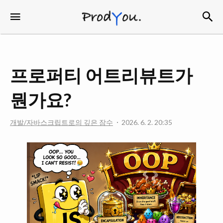
검
메뉴
ProdYou
프로퍼티 어트리뷰트가
뭔가요?
개발/자바스크립트로의 깊은 잠수
2026. 6. 2. 20:35