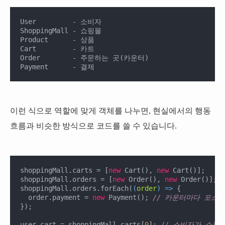
User         - 소비자

ShoppingMall - 쇼핑몰

Product      - 상품

Cart         - 카트

Order        - 주문하는 곳(카운터)

Payment      - 결제
이런 식으로 역할에 맞게 객체를 나누면, 현실에서의 행동
흐름과 비슷한 방식으로 코드를 쓸 수 있습니다.
shoppingMall.carts = [
new
 Cart(), 
new
 Cart()];    
shoppingMall.orders = [
new
 Order(), 
new
 Order()]; 
shoppingMall.orders.forEach(
(
order
) =>
 {

  order.payment = 
new
 Payment(); 
// 카운터마다 포스
});

user.cart = shoppingMall.carts[
0
]; 
// 소비자가 쇼핑