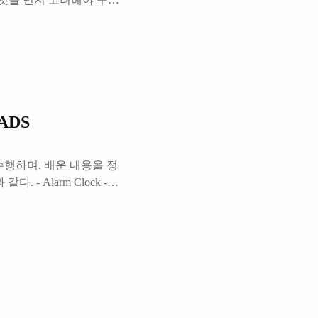
각자 자기에게 맞는 방법이
예 감조차 잡지 못하는 분들
 - User Programs를 구
all 중, wait() 기능
들은 SW정글에서 발표할
서는 위와 같은 조건들을
EADS
"를 수행하며, 배운 내용을 정
. - Alarm Clock -
. Alarm Clock /* 처음에
ately TICKS timer ticks.
); ASSERT (intr_get_level ()