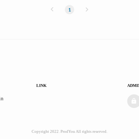
이
다
1
전
음
LINK
ADMI
admin
n 
Copyright 2022. ProdYou All rights reserved.