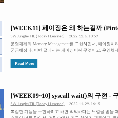
에서, 가상메모리와 관련된 페이징 개념을 다뤘다. 페이
않은 공간에 파일을 로드함으로써 공간을 효율적으로 사용할
해 Lazy loading을 활용하면 추가적인 공간적 이점과 
수 있다. Lazy 라는 말만 들으면 뭔가 더 지연될 것 같은
점이 ..
[WEEK11] 페이징은 왜 하는걸까 (Pinto
SW Jungle/TIL (Today I Learned)
2022. 12. 6. 10:59
운영체제의 Memory Management를 구현하면서, 페이징
궁금해졌다. 이번 글에서는 페이징이란 무엇이고, 운영체
대해 알아볼 예정이다. 페이징은 메모리를 관리하는 방법이
디어는, 물리 메모리 공간과 가상 메모리 공간을 일정 크
Read More
체제가 관리의 주체가 됨으로써, 물리 메모리 공간이 연
되게끔 만드는 것이다. 질문 1. 왜 가상 메모리 공간이라는
물리 메모리에서 프로그램들을 돌린다고 가정해보자. 돌려
라면, 굳이 가상메모리가 필요하지 않을 수 있다. 어차피 
도 되기 때문에, 프로그램이 주어진 공간을 자유롭게 활용하
[WEEK09~10] syscall wait()의 구
SW Jungle/TIL (Today I Learned)
2022. 11. 29. 16:15
복잡한 기능을 구현하려고 하면 막막하다는 느낌을 받을 때
소들이 너무 많아서, 머릿속에서 마구 섞이기 때문이다. 