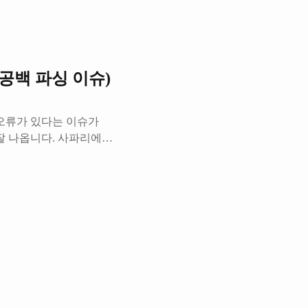
ateBehavior.ReadOnly)]`를
그 테이블이 있습니다. 그
많은 데이터를 가져오다 보
()에 공백 파싱 이슈)
r) 오류가 있다는 이슈가
잘 나옵니다. 사파리에서
되어야 할 곳에 NaN이
였습니다. '`2024-01-
게 크롬이나 다른 브라우저
d Date`를 띄웁니다. 그
을 내뱉겠죠. 크롬은 알아서
갖고 있는 것 같네..