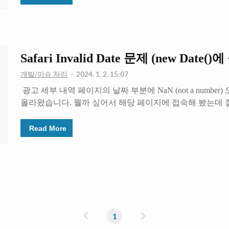
컨트롤러에 `[SessionState(System.Web.SessionState.SessionSt
걸어주자. 저희 DB에는 사이트 이용자의 여정을 기록한 로
로그를 가져와서 보여주는 기능을 구현하고 있었는데요. 
니 api 호출의 응답이 1~2초 정도 걸리는 ..
Safari Invalid Date 문제 (new Date
개발/이슈 처리
2024. 1. 2. 15:07
 광고 세부 내역 페이지의 날짜 부분에 NaN (not a numbe
올라왔습니다. 뭘까 싶어서 해당 페이지에 접속해 봤는데 
접속하면 그렇게 된다길래 들어가 봤더니, 과연 일수가 표기
나오네요. 뜯어보니 `new Date`에 들어가는 문자열 양식이 문제
Read More
02 `' 이런 식으로 끝에 공백 하나가 들어가 있었어요. 이
에서는 파싱이 잘 되는데, Safari에서는 파싱을 못하고 `Invali
러니 해당 문자열로 숫자 계산을 하려고 하면 JS는 `NaN`
trim해서 파싱을 해주는 것 같은데, 사파리는 엄격한 기준을 
이
다
1