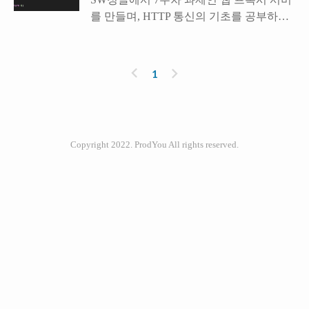
timer_sleep() 함수 */ /* Suspends execution
를 만들며, HTTP 통신의 기초를 공부하게
for approximately TICKS timer ticks. */ void
되었다. 여기서는 HTTP 통신에 대해서는
timer_sleep (int64_t ticks) { int64_t start =
다루지 않고, 전달된 값을 분석하는 과정인
timer_ticks (); ASSERT (intr_get_level () ==
문자열 파싱(parsing)을 다뤄보려 한다. 1. C
이
다
INTR_ON); while (timer_elapse..
1
언어에서의 문자와 문자열 가. 문자열의 선
전
음
언 기본적으로 C에서는 문자를 아스키 코
드값으로 다룬다. 아스키 코드가 127까지
있으므로, 문자 하나는 char 자료형 (1 Byte)
Copyright 2022. ProdYou All rights reserved.
인기포스트
크기에 담을 수 있다. 그래서 일반적으로
문자열은 char 배열로 선언한다. 문자열의
맨 마지막에는 널 문자가 들어가기 때문에,
문자열 배열의 크기는 문자열의 길이 + 1
ABOUT
LINK
ADMIN
ME
로 설정해 주어야 한다. * 널 문자 == 숫자
admin
0 == '\0' == NULL * 문자 '0'은 널 문자가 아
Love 
님에 주의하라. ✚ 한글은..
Music, 
글
쓰
Interested 
기
in 