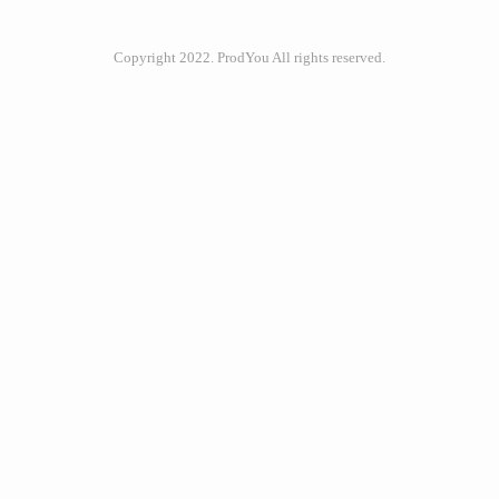
공적으로 위젯을 업데이트 하는 방법을 공
유하려고 합니다. 위젯에 State 데이터 제공
Copyright 2022. ProdYou All rights reserved.
인기포스트
하기일단 위젯에 데이터를 제공하는 가장
좋은 방법은 Flow.collectAsState() 메서드를
사용하는 것입니다.class TodoWidget :
GlanceAppWidget() { override suspend fun
ABOUT
LINK
ADMIN
ME
provideGlance(context: Context, id: GlanceId)
admin
{..
Love 
Music, 
글
쓰
Interested 
기
in 
Developing.