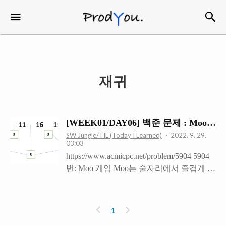
검
메뉴
ProdYou
재귀
[WEEK01/DAY06] 백준 문제 : Moo 게
SW Jungle/TIL (Today I Learned)
2022. 9. 29.
03:03
https://www.acmicpc.net/problem/5904 5904
번: Moo 게임 Moo는 술자리에서 즐겁게 할
수 있는 게임이다. 이 게임은 Moo수열을
각 사람이 하나씩 순서대로 외치면 되는 게
임이다. Moo 수열은 길이가 무한대이며,
이
다
1
다음과 같이 생겼다. m o o m o o o m o o m
전
음