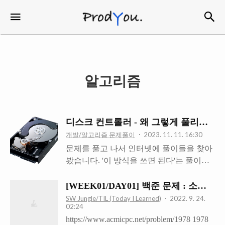
검
메뉴
ProdYou
알고리즘
디스크 컨트롤러 - 왜 그렇게 풀리는가?
개발/알고리즘 문제풀이
2023. 11. 11. 16:30
문제를 풀고 나서 인터넷에 풀이들을 찾아
봤습니다. '이 방식을 쓰면 된다'는 풀이들
은 많았으나, 왜 그렇게 풀면 풀리는지에
대해 이유를 설명한 글을 찾아보기가 어려
[WEEK01/DAY01] 백준 문제 : 소수 찾
워서 이렇게 글을 포스팅하게 되었습니다.
SW Jungle/TIL (Today I Learned)
2022. 9. 24.
02:24
본문에는 풀이법과 정답 코드가 포함되어
https://www.acmicpc.net/problem/1978 1978
있으니, 열람을 원치 않는 분들께서는 주의