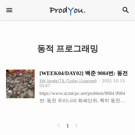
검
메뉴
ProdYou
동적 프로그래밍
[WEEK04/DAY02] 백준 9084번: 동전
SW Jungle/TIL (Today I Learned)
2022. 10. 15.
01:47
https://www.acmicpc.net/problem/9084 9084
번: 동전 우리나라 화폐단위, 특히 동전에
는 1원, 5원, 10원, 50원, 100원, 500원이 있
다. 이 동전들로는 정수의 금액을 만들 수
있으며 그 방법도 여러 가지가 있을 수 있
이
다
1
다. 예를 들어, 30원을 만들기 위해서는
전
음