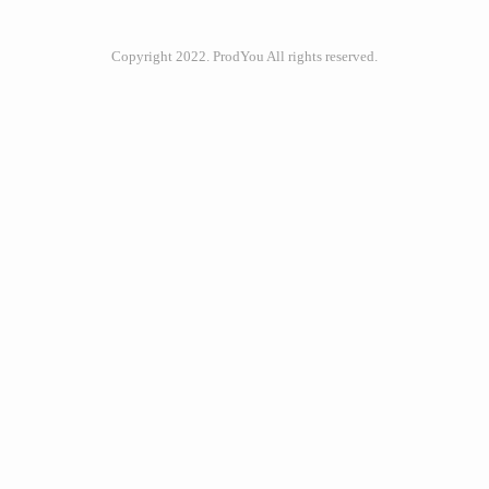
공적으로 위젯을 업데이트 하는 방법을 공
유하려고 합니다. 위젯에 State 데이터 제공
Copyright 2022. ProdYou All rights reserved.
인기포스트
하기일단 위젯에 데이터를 제공하는 가장
좋은 방법은 Flow.collectAsState() 메서드를
사용하는 것입니다.class TodoWidget :
GlanceAppWidget() { override suspend fun
ABOUT
LINK
ADMIN
ME
provideGlance(context: Context, id: GlanceId)
admin
{..
Love 
Music, 
글
쓰
Interested 
기
in 
Developing.