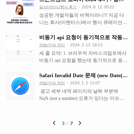
AWS, GCP, Azure 등 클라우드 서비스를 활
하기일단 위젯에 데이터를 제공하는 가장
키텍쳐를 사용하고 있기 때문에, Docker 공
일상다반사/행사 후기
2024. 8. 12. 00:22
용하게 됩니다.하지만 비싸요.. 서비스에
좋은 방법은 Flow.collectAsState() 메서드를
식 홈페이지의 설치 가이드를 따라하더라
성공한 개발자들의 비책이라니?! 지금 다
따라 한달에 최소 몇천원에서 수십만원까
사용하는 것입니다.class TodoWidget :
도 Docker Desktop을 제대로 설치할 수 없
니는 회사(이벤터스)에서 행사 큐레이션을
지 청구될 수 ..
GlanceAppWidget() { override suspend fun
습니다.해당 가이드에서는 사용자의 CPU
담당하고 계신 마케터 이OO님이 어느날
provideGlance(context: Context, id: GlanceId)
가 amd64 기반의 x86_64 아키텍쳐라고 상
저에게 행사 하나를 던져 주시며 이렇게 말
비동기 api 요청이 동기적으로 작동할 때 (AS
{..
정하고 있기 때문입니다.어찌저찌 커뮤니
씀하셨습니다.성공한 개발자 되자~~!! 어
개발/이슈 처리
2024. 3. 13. 18:53
티를 돌며 arm64 설치 방법을 찾아서 설치
떻게 하면 성공한 개발자가 될 수 있는 걸
세 줄 요약: 1. 브라우저 자바스크립트에서
하더라도, 제대로 동작하지 않았습니다.
까요?그 전에, 어떤 개발자를 성공한 개발
비동기 api 요청을 했는데 동기적으로 응답
(Docker Desktop을 설치하기 위해서는
자라고 정의내릴 수 있을까요?여러 궁금증
이 도착했다. 2. 왜 그런가 봤더니 ASP.NET
KVM을 활성화해야 하는데, 제가 삽질을
을 가지고 참여해본 행사, 프론트엔드 코리
서버는 기본적으로 세션 동시 접근을 막기
Safari Invalid Date 문제 (new Date(
해본 결과 무슨무슨 모듈을 설치해야 하
아 2024 (Frontend Korea 2024) 후기입니
위해 SessionID가 동일한 요청들에 lock을
개발/이슈 처리
2024. 1. 2. 15:07
고... 또 arm64 아키텍쳐에서는..
다.https://event-
걸어 직렬화(serialized)하고 있었던 것. 3. 동
 광고 세부 내역 페이지의 날짜 부분에
us.kr/frontendkorea/event/87668 프론트엔드
일한 세션에서 발생하는 동시다발적 요청
NaN (not a number) 오류가 있다는 이슈가
코리아 2024 (Frontend Korea 2024) - 이벤터
의 비동기 처리가 필요하다면 해당 컨트롤
올라왔습니다. 뭘까 싶어서 해당 페이지에
스성공한 프론트엔드 개발자들의 비책
러에
접속해 봤는데 잘 나옵니다. 사파리에서 접
event-us.kr 시작에 앞서: 성공한 개발자 정
`[SessionState(System.Web.SessionState.Sessi
속하면 그렇게 된다길래 들어가 봤더니, 과
이
다
의하기우리는 어떤 사람을 성공한 개발자..
3
7
onStateBehavior.ReadOnly)]`를 걸어주자. 저
연 일수가 표기되어야 할 곳에 NaN이 나오
전
음
희 DB에는 사이트 이용자의 여정을 기록