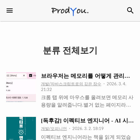
검
메뉴
ProdYou
분류 전체보기
브라우저는 메모리를 어떻게 관리하길래 
개발/자바스크립트로의 깊은 잠수
2026. 3. 4.
21:32
크롬 탭 위에 마우스를 올려보면 메모리 사
용량을 알려줍니다.별거 없는 페이지라고
생각했는데 700MB씩 잡아먹는 모습을 보
면 문득 이게 700MB씩 먹을 페이지인가?
[독후감] 이펙티브 엔지니어 - AI 시
싶은 의문이 드는 경우가 종종 있었습니다.
개발/오피니언
2026. 3. 2. 18:19
그 이유를 찾아봤습니다.V8 엔진이 범인인
이펙티브 엔지니어라는 책을 읽게 되었습