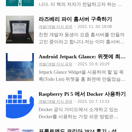
가?크롬 브라우저는 V8 엔진이라는 자바
니다. 이 책의 저자가 전달하고자 하는 메
스크립트 엔진으로 JS 코드를 컴파일하고
시지는 명료합니다.내가 하는 일이 높은 레
실행합니다.어쩌면 V8 엔진이 메모리를 좀
버리지를 가지도록 해라.시간이라는, 누구
라즈베리 파이 홈서버 구축하기
희생해서 속도를 얻어내는 건 아닐까요?보
에게나 공평하게 주어지는 이 한정된 자원
개발/개발 지식 공유
2025. 11. 30. 18:08
통 속도와 메모리 사용량 사이에는 trade-
을 가장 효율적으로 사용하라는 메시지입
친한 개발자 동생이 요즘 홈서버를 만들까
off 관계가 있으니까 말이에요. 이런 합리
니다. AI 시대를 살아가는 소프트웨어 엔지
고민 중이라고 합니다.저는 이미 홈서버를
적 의심을 바탕으로, V8이 메모리를 관리
니어로서, 우리는 어떻게 일해야 효율적으
운영하고 있기 때문에 이런저런 팁을 전달
하는 방식을 한번 살펴보겠습니다. 위의 그
로 일할 수 있을까요? 이 책에서 소개하는
해 주기로 했습니다. 제가 홈서버를 구성하
Android Jetpack Glance: 위젯에 
림은 V8 엔진의 메모리 구조를 도식화한
예시들 중에 제가 중요하다고 생각하는 두
면서 나중에 헷갈리지 않으려고 노션 문서
개발/개발 지식 공유
2025. 10. 8. 20:29
그림입니다.모든 JS 프로그램은 V8 프로세
가지를 골라 봤습니다. 여러 명에게 영향을
로 정리해 둔 것이 있습니다.그런데 이 문
Jetpack Glance Widget을 사용하여 할 일 목
스에 속하는 일련의 메모리 영역들로 대변
미칠 수 있는 일이 더 큰 레버리지를 가진
서는 혼자 보려고 만든 것이라 누굴 보여주
록(Todo List) 위젯을 홈 화면에 만들었습니
될 수..
다.급하지만 중요하지 않은 일을 위임하면,
기에는 상당히 불친절합니다.그래서 따로
다. 저는 앱에서 데이터를 수정했을 때 자
급하지 않지만 중요한 일에 시간을 더 투자
노션 페이지로 정리해서 전달할까 했는데,
동으로 최신 데이터가 위젯에도 반영되기
Raspberry Pi 5 에서 Docker 사용하기
할 수 있다. 이런 명제들은 논리적으로 옳
그럴 바에는 블로그 포스팅을 작성해서 더
를 원했습니다.하지만 제대로 된 방식으로
개발/개발 지식 공유
2025. 10. 7. 15:32
습니다.그렇기 때문에 시간이 지나도 변하
많은 사람들이 참고하면 좋을 것 같아서 블
데이터를 제공하지 않는다면 위젯이 업뎃
Docker 공식 가이드에서 소개하고 있는
지 않습니다.세상이 바뀌고 환경이 변화하
로그에 써 보려 합니다. 개발자로서 이것저
되지 않는 문제가 발생할 수 있습니다. 성
Docker를 사용하는 가장 쉬운 방법은
더라도 바뀌지 않습니..
것 사이드 프로젝트를 하다보면 배포할 일
공적으로 위젯을 업데이트 하는 방법을 공
Docker Desktop을 설치하는 것입니다.하지
이 생깁니다.보통은 간편하고 안정적인
유하려고 합니다. 위젯에 State 데이터 제공
만 Raspberry Pi 5 는 arm64(aarch64) CPU 아
프론트엔드 코리아 2024 후기 : 성공한 