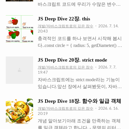
바스크립트 코드에 우리가 수많은 변수와
와 있습니다. var x = 1;const y = 2;function
함수를 정의해도 꼬이지 않고 빠른 성능을
foo (a) { var x = 3; const y = 4; function bar
유지할 수 있는 이유는 무엇일까요? 바로
(b) { const z = 5; console.log(a + b + x + y +
JS Deep Dive 22장. this
요 실행 컨텍스트가 그걸 관리해주기 때문
z); } bar(10);}foo(20); // 42 왜 변수 이름을 x,
개발/자바스크립트로의 깊은 잠수
2026. 7. 14.
20:43
입니다. 한번 어떤 기특한 녀석인지 알아봅
y, z 따위로 지으면 안되는지를 명확하게
충격적인 코드를 하나 보면서 시작해 봅시
시다. 소스 코드 평가자바스크립트는 인터
알 수 있는 코드입니다.얼른 읽히지를 않습
다..const circle = { radius: 5, getDiameter() {
프리터 언어지만.. 마치 컴파일 언어처럼
니다. 제가..
return 2 * circle.radius; // 이 객체가 할당될
먼저 소스 코드 평가라는 것을 합니
식별자 이름 circle을 미리 참조하고 있다!
다.ECMAScript 사양에 따르면 이 평가되는
JS Deep Dive 20장. strict mode
}};circle.getDiameter();이런 짓이 가능하다
소스 코드에는 4가지 타입이 있다고 합니
개발/자바스크립트로의 깊은 잠수
2026. 7. 7.
19:47
는 것에 적잖은 충격을 받았지만…아무튼
다.타입에 따라 실행 컨텍스트를 생성하는
자바스크립트에는 strict mode라는 기능이
위와 같이 객체 리터럴로 인스턴스를 생성
과정도 달라지고, 내부에서 관리되는 내용
있습니다.앞선 장에서 살펴봤듯이, 자바스
하면 같은 형태의 인스턴스들을 많이 뽑아
도 달라집니다.전역 코드함수 코드eval 코
크립트는 높은 자유도를 가진 언어입니다.
내는 것이 어렵습니다.radius 프로퍼티와
드모듈 코드 그럼 이 소스 코드 평가가 뭐
최대한 에러를 발생시키지 않는 쪽으로 설
getDiameter() 메서드를 가진 인스턴스를 여
JS Deep Dive 18장. 함수와 일급 객체
냐.실행 컨텍스트를 생성하고 변수, 함수
계되어 있죠.하지만 에러가 발생하지 않으
러 개 만드려면 매번 똑같은 객체를 다시
등의 선언문만 먼저 실행하여 변수, 함수
개발/자바스크립트로의 깊은 잠수
2026. 6. 16.
20:19
면 문제가 생겼을 때 원인을 찾기가 정말
적어줘야 하기 때문에 코드 중복이 너무 많
식별자를 실행 컨텍스..
개념 알아보기아래 조건을 만족하는 객체
어려워집니다. 어디가 잘못되었는지 콘솔
겠죠.그래서 본래 목적대로 효율적인 재사
를 일급 객체라고 합니다. - 무명의 리터럴
에 안 찍히기 때문이에요.그래서 에러를 일
용을 하기 위해서는 생성자 함수 또는 (추