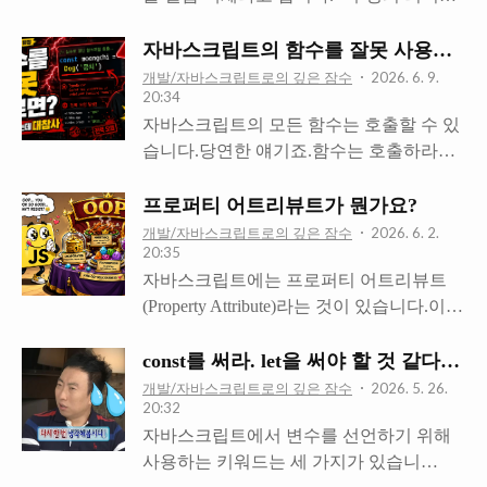
로 생성할 수 있다. 즉 런타임 생성이 가능
부러 발생시키는, 좀 더 엄격한 모드인
후 배울) class를..
하다.- 변수 또는 자료구조(객체, 배열)에
strict mode가 ES5부터 추가되었어요. strict
자바스크립트의 함수를 잘못 사용하는 
저장할 수 있다.- 함수의 매개변수에 전달
mode 사용법전역의 맨 첫줄 또는 함수 몸
개발/자바스크립트로의 깊은 잠수
2026. 6. 9.
20:34
할 수 있다.- 함수의 반환값으로 사용할 수
체의 맨 첫줄에 'use strict'; 를 추가하면 됩니
자바스크립트의 모든 함수는 호출할 수 있
있다. 자바스크립트의 함수는 위 조건들을
다. strict mode가 발생시켜주는 에러암묵적
습니다.당연한 얘기죠.함수는 호출하라고
모두 만족하므로 일급 객체입니다. 함수는
전역 방지선언하지 않은 변수를 참조했을
있는 것 아닌가요? 그런데 호출하면 안되
일급 객체이므로, 함수는 객체처럼 쓸 수
때 ReferenceError를 발생시킵니다.원래는
는 함수도 존재합니다.이게 무슨 소릴까
있습니다.또 객체는 값이므로 함수는 값처
프로퍼티 어트리뷰트가 뭔가요?
선언 없이 x = 1; 같은 짓을 했을때 ..
요? 생성자 함수자바스크립트에는 생성자
럼 쓸 수 있습니다.따라서 함수는 값이 들
개발/자바스크립트로의 깊은 잠수
2026. 6. 2.
20:35
함수라는 개념이 있습니다. function
어갈 수 있는 자리에 다 들어갈 수 있어요.
자바스크립트에는 프로퍼티 어트리뷰트
Dog(name) { this.name = name; this.bark =
(변수 할당문, 객체의 프로퍼티 값, 배열의
(Property Attribute)라는 것이 있습니다.이걸
function() { console.log(name + "(이)가 짖었
요소, 함수 호출의 인수, 함수 반환문 등) 함
그냥 보면 이해하기 어렵습니다.객체지향
습니다! 월월"); }} 위의 함수는 생성자 함
수가 일급 객체면 뭐가 좋냐, 바로 함수형
프로그래밍을 먼저 이해해야 프로퍼티 어
수로 사용할 수 있습니다.이런 함수를 쓰는
const를 써라. let을 써야 할 것 같다고?
프로그래밍이 가능하다는 것입니다.아래
트리뷰트가 왜 존재하는 것인지, 어떤 역할
표준적인 방법은 new 키워드를 사용해서
와 같은 짓을 할 수 있어요. functi..
개발/자바스크립트로의 깊은 잠수
2026. 5. 26.
20:32
을 하는건지 감을 잡을 수 있어요. 객체지
인스턴스를 생성하는 것입니다.아래 코드
자바스크립트에서 변수를 선언하기 위해
향 프로그래밍OOP(Object Oriented
처럼 말입니다. function Dog(name) {
사용하는 키워드는 세 가지가 있습니
Programming)라고도 불리는 객체지향 프로
this.name = name; this.bark = function() {