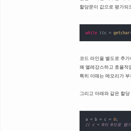
할당문이 값으로 평가되도
while
 ((c = 
getchar
코드 라인을 별도로 추가하
꽤 엘레강스하고 효율적
특히 이때는 메모리가 부
그리고 아래와 같은 할당 체
a = b = c = 
0
// c = 0이 0으로 