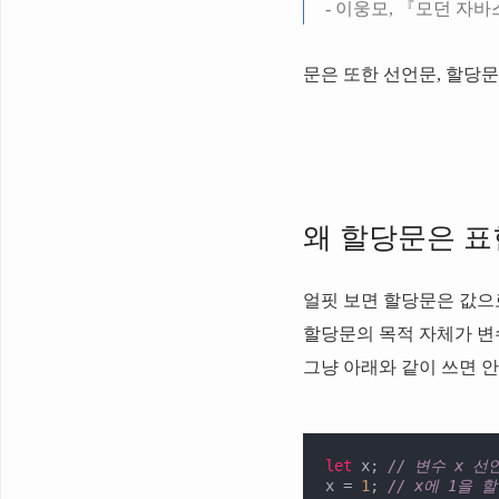
- 이웅모, 『모던 자바스크
문은 또한 선언문, 할당문
왜 할당문은 
얼핏 보면 할당문은 값으
할당문의 목적 자체가 변
그냥 아래와 같이 쓰면 
let
 x; 
// 변수 x 선
x = 
1
; 
// x에 1을 