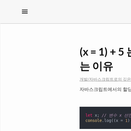
메뉴
(x = 1)
는 이유
개발/자바스크립트로의 깊은
자바스크립트에서의 할당
let
 x; 
// 변수 x 선
console
.log((x = 
1
)