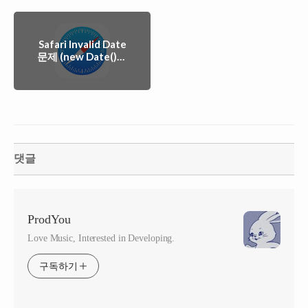
Safari Invalid Date
문제 (new Date()에
공백 파싱 이슈)
댓글
ProdYou
Love Music, Interested in Developing.
구독하기