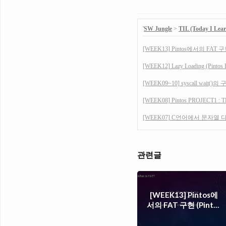
'
SW Jungle
>
TIL (Today I Lea
[WEEK13] Pintos에서의 FAT 구현 
[WEEK12] Lazy Loading (Pint
[WEEK09~10] syscall wait(
[WEEK08] Pintos PROJECT1 :
[WEEK07] C언어에서 문자열 다
관련글
[WEEK13] Pintos에
서의 FAT 구현 (Pintos
PROJECT4 : FILE
SYSTEM)