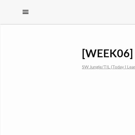
메뉴
[WEEK06]
SW Jungle/TIL (Today I Lea