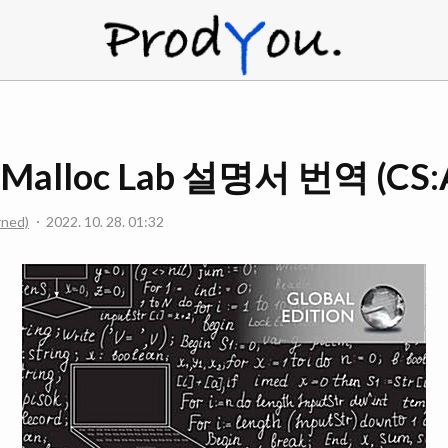
ProdYou
 Malloc Lab 설명서 번역 (CS:
rned)
2022. 10. 28. 01:32