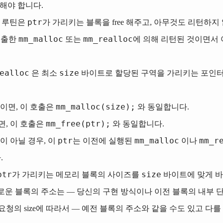
해야 합니다.
ptr
루틴은
가 가리키는 블록을 free 해주고, 아무것도 리턴하지
mm_malloc
mm_realloc
호출한
또는
에 의해 리턴된 것이면서 아
ealloc
size
은 최소
바이트로 할당된 구역을 가리키는 포인터
mm_malloc(size);
L이면, 이 호출은
와 동일합니다.
mm_free(ptr);
면, 이 호출은
와 동일합니다.
ptr
mm_malloc
mm_r
L이 아닐 경우, 이
는 이전에 실행된
이나
.
ptr
size
가 가리키는 메모리 블록의 사이즈를
바이트에 맞게 바
운 블록의 주소는 — 당신의 구현 방식이나 이전 블록의 내부 단편화(fr
요청의 size에 따라서 — 예전 블록의 주소와 같을 수도 있고 다