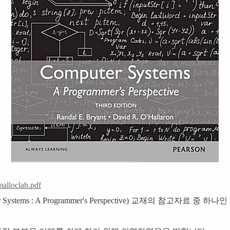
malloclab.pdf
 Systems : A Programmer's Perspective) 교재의 참고자료 중 하