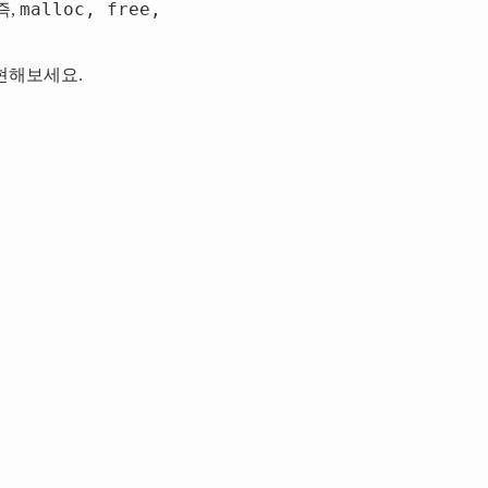
malloc, free,
즉,
현해보세요.