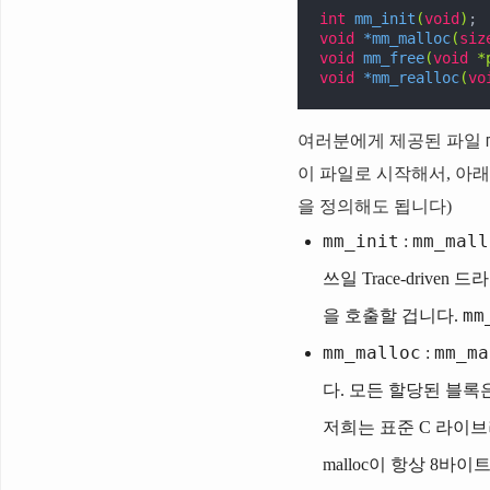
int
mm_init
(
void
)
void
 *
mm_malloc
(
siz
void
mm_free
(
void
 *
void
 *
mm_realloc
(
vo
여러분에게 제공된 파일
이 파일로 시작해서, 아래
을 정의해도 됩니다)
mm_init
mm_mall
:
쓰일 Trace-driv
mm
을 호출할 겁니다.
mm_malloc
mm_ma
:
다. 모든 할당된 블록
저희는 표준 C 라이브
malloc이 항상 8바